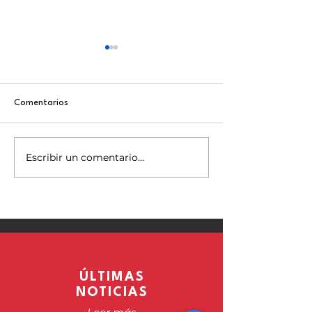
Comentarios
Jornada 8 vs Whitestone FC
Escribir un comentario...
Jornada 7 vs Rea
FC II
ÚLTIMAS
NOTICIAS